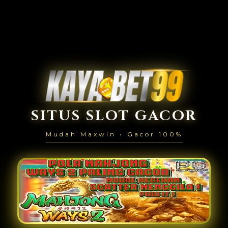
SITUS SLOT GACOR
Mudah Maxwin • Gacor 100%