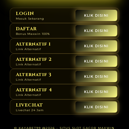
LOGIN
KLIK DISINI
Masuk Sekarang
DAFTAR
KLIK DISINI
Bonus Maxwin 100%
Alternatif 1
KLIK DISINI
Link Alternatif
Alternatif 2
KLIK DISINI
Link Alternatif
Alternatif 3
KLIK DISINI
Link Alternatif
Alternatif 4
KLIK DISINI
Link Alternatif
LIVECHAT
KLIK DISINI
Livechat 24 Jam
© KAYABET99 @2026 - SITUS SLOT GACOR MAXWIN